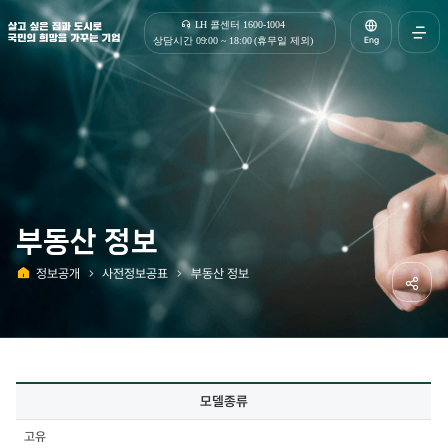
살고 싶은 집과 도시로 국민의 희망을 가꾸는 기업 | 한국토지주택공사
LH 콜센터 1600-1004
Eng
상담시간 09:00 ~ 18:00 (휴무일 제외)
전체메
열기
부동산 정보
정보공개
사전정보공표
부동산 정보
홈
공유하
사전정보공표
모델종류
상세
-
고유
모델종류,