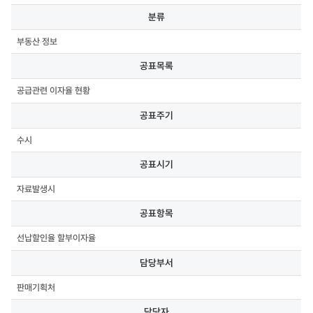
분류,
분류
공표목록,
공표주기,
부동산 정보
공표시기,
공표항목,
공표목록
담당부서,
담당자,
공급관련 이자율 현황
연락처,
첨부파일
공표주기
수시
공표시기
자료발생시
공표항목
선납할인율 할부이자율
담당부서
판매기획처
담당자