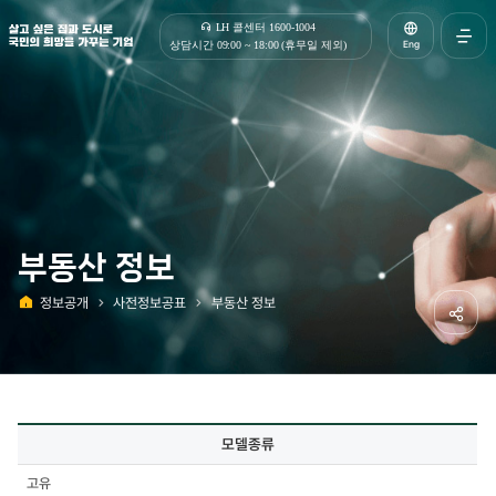
살고 싶은 집과 도시로 국민의 희망을 가꾸는 기업 | 한국토지주택공사
LH 콜센터 1600-1004
Eng
상담시간 09:00 ~ 18:00 (휴무일 제외)
전체메
열기
부동산 정보
정보공개
사전정보공표
부동산 정보
홈
공유하
사전정보공표
모델종류
상세
-
고유
모델종류,