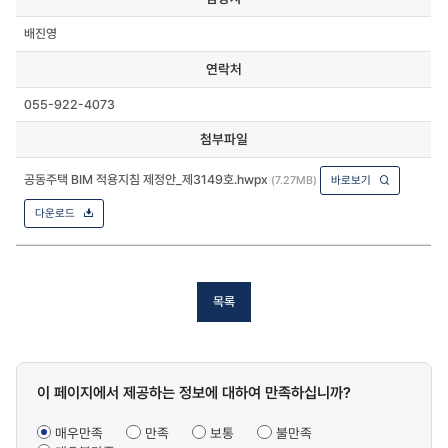
배진영
연락처
055-922-4073
첨부파일
공동주택 BIM 적용지침 제정안_제3149호.hwpx
(7.27MB)
바로보기
다운로드
목록
콘텐츠
이 페이지에서 제공하는 정보에 대하여 만족하십니까?
만족도
조사
매우만족
만족
보통
불만족