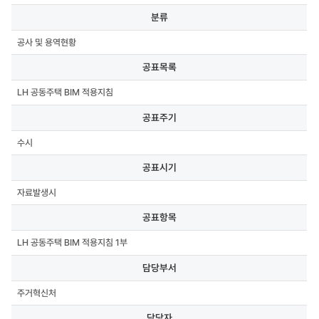
분류,
분류
공표목록,
공표주기,
공사 및 용역현황
공표시기,
공표항목,
공표목록
담당부서,
담당자,
LH 공동주택 BIM 적용지침
연락처,
첨부파일
공표주기
수시
공표시기
자료발생시
공표항목
LH 공동주택 BIM 적용지침 1부
담당부서
주거혁신처
담당자