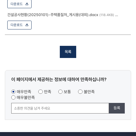
다운로드
건설공사현황(20250101)-주택품질처_게시용(대외).docx
(118.4KB)
다운로드
목록
콘텐츠
이 페이지에서 제공하는 정보에 대하여 만족하십니까?
만족도
조사
매우만족
만족
보통
불만족
매우불만족
등록