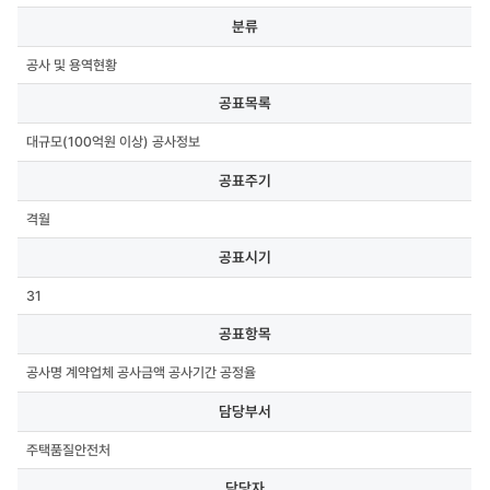
분류,
분류
공표목록,
공표주기,
공사 및 용역현황
공표시기,
공표항목,
공표목록
담당부서,
담당자,
대규모(100억원 이상) 공사정보
연락처,
첨부파일
공표주기
격월
공표시기
31
공표항목
공사명 계약업체 공사금액 공사기간 공정율
담당부서
주택품질안전처
담당자