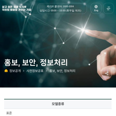
살고 싶은 집과 도시로 국민의 희망을 가꾸는 기업 | 한국토지주택공사
LH 콜센터 1600-1004
Eng
상담시간 09:00 ~ 18:00 (휴무일 제외)
전체메
열기
홍보, 보안, 정보처리
정보공개
사전정보공표
홍보, 보안, 정보처리
홈
공유하
사전정보공표
모델종류
상세
-
표준
모델종류,