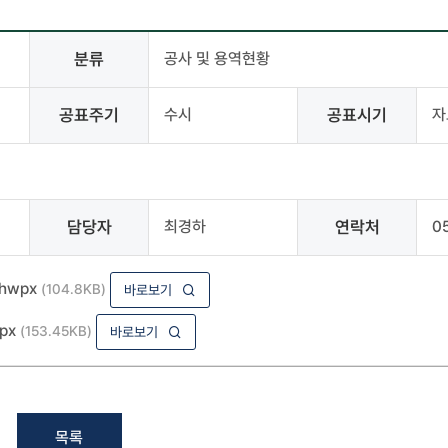
분류
공사 및 용역현황
공표주기
수시
공표시기
자
담당자
최경하
연락처
0
hwpx
(104.8KB)
바로보기
px
(153.45KB)
바로보기
목록