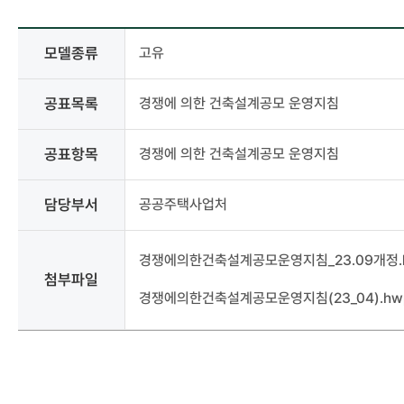
사전정보공표
모델종류
고유
상세
-
모델종류,
공표목록
경쟁에 의한 건축설계공모 운영지침
분류,
공표목록,
공표항목
경쟁에 의한 건축설계공모 운영지침
공표주기,
공표시기,
공표항목,
담당부서
공공주택사업처
담당부서,
담당자,
연락처,
경쟁에의한건축설계공모운영지침_23.09개정.
첨부파일
첨부파일
경쟁에의한건축설계공모운영지침(23_04).hw