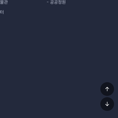
박물관
공공정원
센터
상단
이동
하단