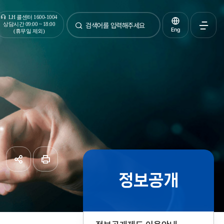
통합검색
LH 콜센터 1600-1004
상담시간 09:00 ~ 18:00
Eng
(휴무일 제외)
검색
전체메
열기
정보공개
공유하기
페이지
인쇄