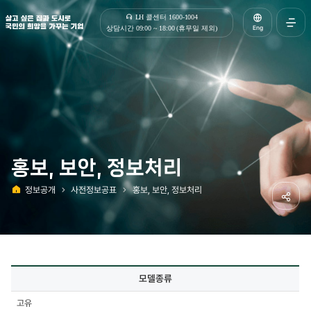
살고 싶은 집과 도시로 국민의 희망을 가꾸는 기업 | 한국토지주택공사
LH 콜센터 1600-1004
Eng
상담시간 09:00 ~ 18:00 (휴무일 제외)
전체메
열기
홍보, 보안, 정보처리
정보공개
사전정보공표
홍보, 보안, 정보처리
홈
공유하
사전정보공표
모델종류
상세
-
고유
모델종류,