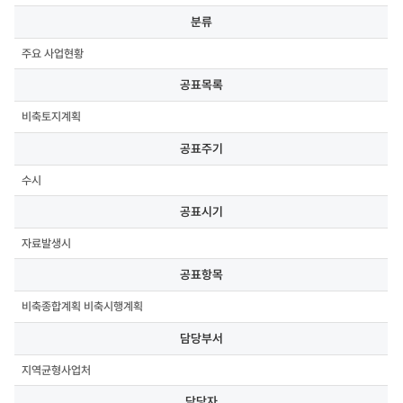
분류,
분류
공표목록,
공표주기,
주요 사업현황
공표시기,
공표항목,
공표목록
담당부서,
담당자,
비축토지계획
연락처,
첨부파일
공표주기
수시
공표시기
자료발생시
공표항목
비축종합계획 비축시행계획
담당부서
지역균형사업처
담당자