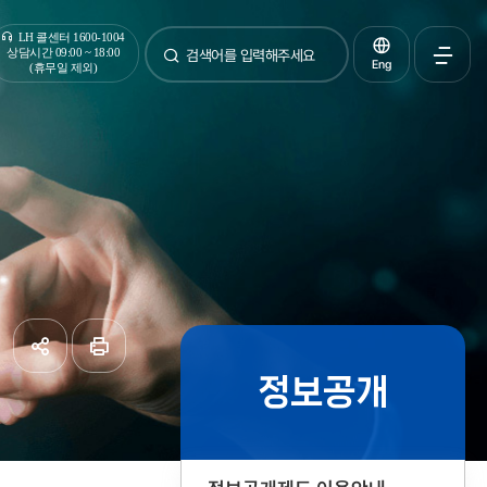
통합검색
LH 콜센터 1600-1004
상담시간 09:00 ~ 18:00
Eng
(휴무일 제외)
검색
전체메
열기
정보공개
공유하기
페이지
인쇄