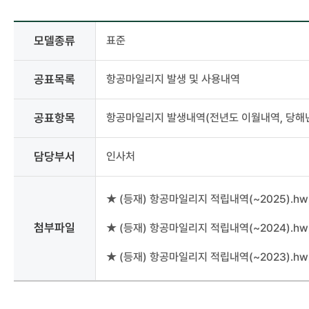
사전정보공표
모델종류
표준
상세
-
모델종류,
공표목록
항공마일리지 발생 및 사용내역
분류,
공표목록,
공표항목
항공마일리지 발생내역(전년도 이월내역, 당해년
공표주기,
공표시기,
공표항목,
담당부서
인사처
담당부서,
담당자,
연락처,
★ (등재) 항공마일리지 적립내역(~2025).hw
첨부파일
첨부파일
★ (등재) 항공마일리지 적립내역(~2024).hw
★ (등재) 항공마일리지 적립내역(~2023).hw