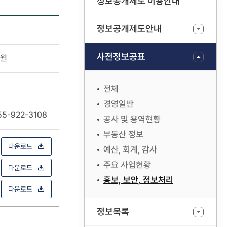
정보공개제도 이용안내
정보공개제도안내
사전정보공표
2월
전체
경영일반
55-922-3108
공사 및 용역현황
부동산 정보
다운로드
예산, 회계, 감사
주요 사업현황
다운로드
홍보, 보안, 정보처리
다운로드
정보목록