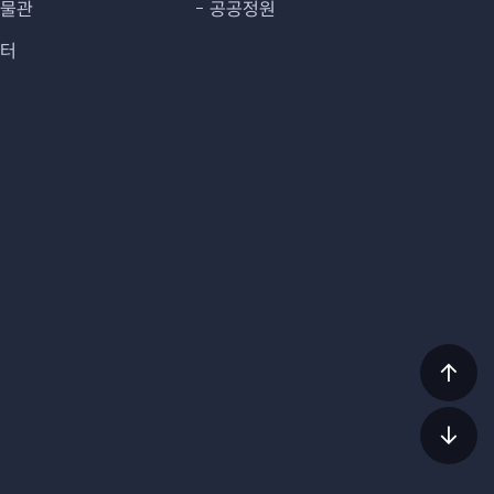
박물관
공공정원
센터
상단
이동
하단