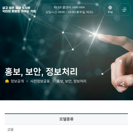
살고 싶은 집과 도시로 국민의 희망을 가꾸는 기업 | 한국토지주택공사
LH 콜센터 1600-1004
Eng
상담시간 09:00 ~ 18:00 (휴무일 제외)
전체메
열기
홍보, 보안, 정보처리
정보공개
사전정보공표
홍보, 보안, 정보처리
홈
공유하
사전정보공표
모델종류
상세
-
고유
모델종류,