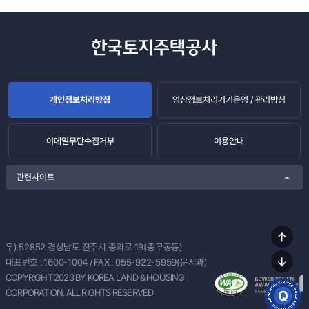
개인정보처리방침
영상정보처리기기운영 / 관리방침
이메일무단수집거부
이용안내
관련사이트
상단
우) 52852
경상남도 진주시 충의로 19(충무공동)
이동
대표번호 :
1600-1004
/ FAX : 055-922-5959(문서과)
하단
COPYRIGHT 2023 BY KOREA LAND & HOUSING
이동
CORPORATION. ALL RIGHTS RESERVED