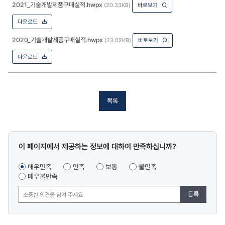
2021_기술개발제품구매실적.hwpx
(20.33KB)
바로보기
다운로드
2020_기술개발제품구매실적.hwpx
(23.02KB)
바로보기
다운로드
목록
콘텐츠
이 페이지에서 제공하는 정보에 대하여 만족하십니까?
만족도
조사
매우만족
만족
보통
불만족
매우불만족
등록