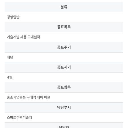
분류,
분류
공표목록,
공표주기,
경영일반
공표시기,
공표항목,
공표목록
담당부서,
담당자,
기술개발 제품 구매실적
연락처,
첨부파일
공표주기
매년
공표시기
4월
공표항목
중소기업물품 구매액 대비 비율
담당부서
스마트주택기술처
담당자