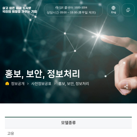
살고 싶은 집과 도시로 국민의 희망을 가꾸는 기업 | 한국토지주택공사
LH 콜센터 1600-1004
Eng
상담시간 09:00 ~ 18:00 (휴무일 제외)
전체메
열기
홍보, 보안, 정보처리
정보공개
사전정보공표
홍보, 보안, 정보처리
홈
공유하
사전정보공표
모델종류
상세
-
고유
모델종류,