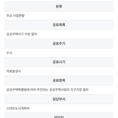
분류,
분류
공표목록,
공표주기,
주요 사업현황
공표시기,
공표항목,
공표목록
담당부서,
담당자,
공공주택지구 지정 절차
연락처,
첨부파일
공표주기
수시
공표시기
자료발생시
공표항목
공공주택특별법에 따라 추진되는 공공주택사업의 지구지정 절차
담당부서
스마트도시계획처
담당자