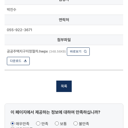
박진수
연락처
055-922-3671
첨부파일
공공주택지구지정절차.hwpx
(348.56KB)
바로보기
다운로드
목록
콘텐츠
이 페이지에서 제공하는 정보에 대하여 만족하십니까?
만족도
조사
매우만족
만족
보통
불만족