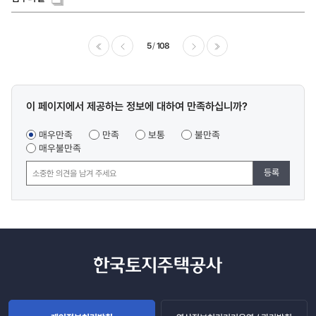
5
108
이전
다음
마지막
콘텐츠
이 페이지에서 제공하는 정보에 대하여 만족하십니까?
만족도
조사
매우만족
만족
보통
불만족
매우불만족
등록