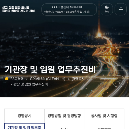
살고 싶은 집과 도시로 국민의 희망을 가꾸는 기업 | 한국토지주택공사
LH 콜센터 1600-1004
Eng
상담시간 09:00 ~ 18:00 (휴무일 제외)
전체메
열기
기관장 및 임원 업무추진비
ESG경영
G거버넌스 (CLEAN LH)
경영공시
홈
기관장 및 임원 업무추진비
공유하
경영공시
경영방침 및 경영방향
공사법 및 시행령
기관장 및 임원 업무추