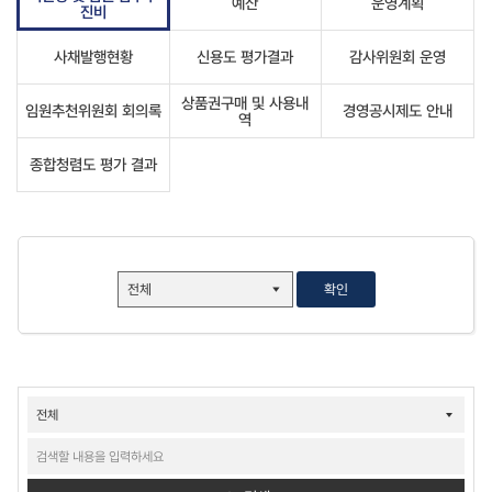
예산
운영계획
진비
사채발행현황
신용도 평가결과
감사위원회 운영
상품권구매 및 사용내
임원추천위원회 회의록
경영공시제도 안내
역
종합청렴도 평가 결과
확인
ESG경영-
G거버넌스-
경영공시-
기관장
및
임원