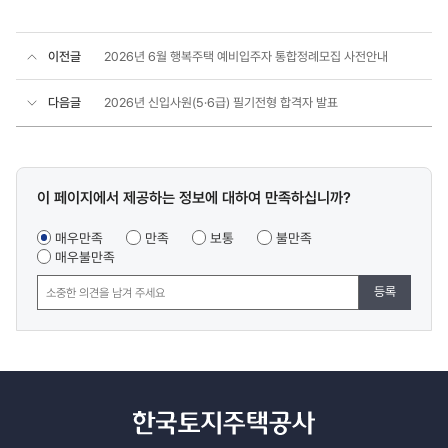
이전글
2026년 6월 행복주택 예비입주자 통합정례모집 사전안내
다음글
2026년 신입사원(5·6급) 필기전형 합격자 발표
콘텐츠
이 페이지에서 제공하는 정보에 대하여 만족하십니까?
만족도
조사
매우만족
만족
보통
불만족
매우불만족
등록