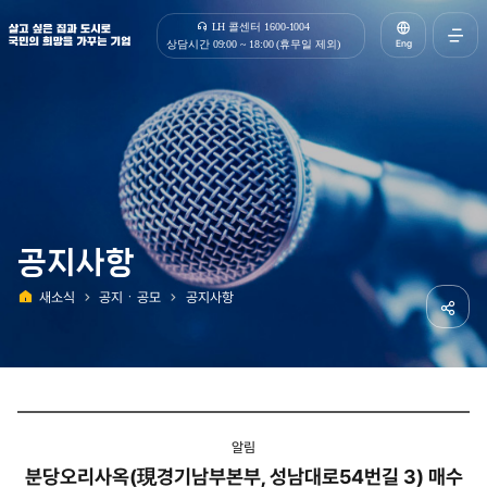
살고 싶은 집과 도시로 국민의 희망을 가꾸는 기업 | 한국토지주택공사
LH 콜센터 1600-1004
Eng
상담시간 09:00 ~ 18:00 (휴무일 제외)
전체메
열기
공지사항
새소식
공지ㆍ공모
공지사항
홈
공유하
알림
분당오리사옥(現경기남부본부, 성남대로54번길 3) 매수