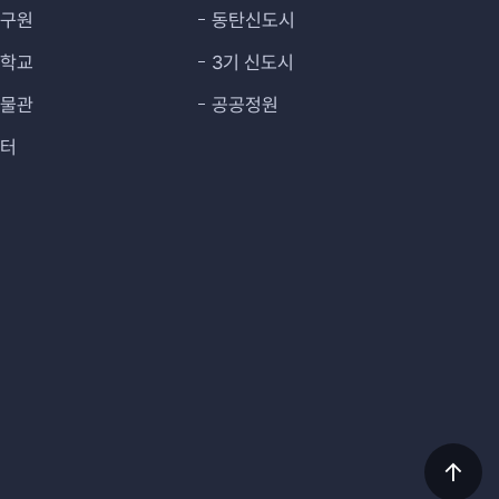
연구원
동탄신도시
대학교
3기 신도시
박물관
공공정원
센터
상단