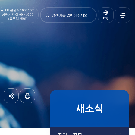
통합검색
LH 콜센터 1600-1004
상담시간 09:00 ~ 18:00
Eng
(휴무일 제외)
검색
전체메
열기
새소식
공유하기
페이지
인쇄