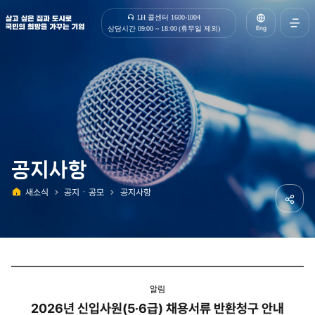
살고 싶은 집과 도시로 국민의 희망을 가꾸는 기업 | 한국토지주택공사
LH 콜센터 1600-1004
Eng
상담시간 09:00 ~ 18:00 (휴무일 제외)
전체메
열기
공지사항
새소식
공지ㆍ공모
공지사항
홈
공유하
알림
2026년 신입사원(5·6급) 채용서류 반환청구 안내