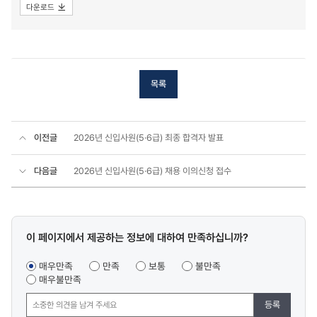
다운로드
목록
이전글
2026년 신입사원(5·6급) 최종 합격자 발표
다음글
2026년 신입사원(5·6급) 채용 이의신청 접수
콘텐츠
이 페이지에서 제공하는 정보에 대하여 만족하십니까?
만족도
조사
매우만족
만족
보통
불만족
매우불만족
등록