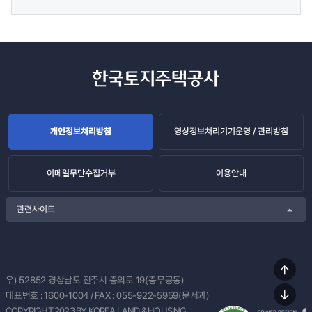
개인정보처리방침
영상정보처리기기운영 / 관리방침
이메일무단수집거부
이용안내
관련사이트
상단
우) 52852
경상남도 진주시 충의로 19(충무공동)
이동
대표번호 :
1600-1004
/ FAX : 055-922-5959(문서과)
하단
COPYRIGHT 2023 BY KOREA LAND & HOUSING