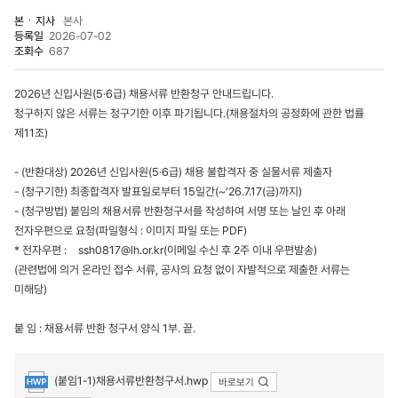
본ㆍ지사
본사
등록일
2026-07-02
조회수
687
2026년 신입사원(5·6급) 채용서류 반환청구 안내드립니다.
청구하지 않은 서류는 청구기한 이후 파기됩니다.(채용절차의 공정화에 관한 법률
제11조)
- (반환대상) 2026년 신입사원(5·6급) 채용 불합격자 중 실물서류 제출자
- (청구기한) 최종합격자 발표일로부터 15일간(~’26.7.17(금)까지)
- (청구방법) 붙임의 채용서류 반환청구서를 작성하여 서명 또는 날인 후 아래
전자우편으로 요청(파일형식 : 이미지 파일 또는 PDF)
* 전자우편 : ssh0817@lh.or.kr(이메일 수신 후 2주 이내 우편발송)
(관련법에 의거 온라인 접수 서류, 공사의 요청 없이 자발적으로 제출한 서류는
미해당)
붙 임 : 채용서류 반환 청구서 양식 1부. 끝.
첨부파일
(붙임1-1)채용서류반환청구서.hwp
바로보기