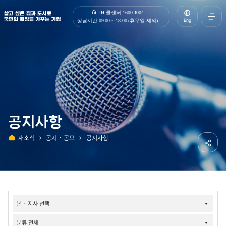
살고 싶은 집과 도시로 국민의 희망을 가꾸는 기업 | 한국토지주택공사
LH 콜센터 1600-1004
Eng
상담시간 09:00 ~ 18:00 (휴무일 제외)
전체메
열기
공지사항
새소식
공지ㆍ공모
공지사항
홈
공유하
소식-
공지/
공모-
공지사항