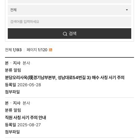
검색
검색
전체
1,193
페이지
1
/
120
RSS
소식-
본사
공지/
알림
공모-
공지사항
분당오리사옥(現경기남부본부, 성남대로54번길 3) 매수 사칭 사기 주의
목록
2026-05-28
-
번호,
본
·
본사
지사,
알림
분류,
직원 사칭 사기 주의 안내
제목,
등록일,
2025-08-27
조회수,
첨부파일