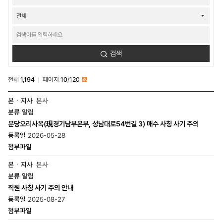
검색
검색
전체
1,194
페이지
10
/
120
RSS
소식-
본사
공지/
알림
공모-
공지사항
분당오리사옥(現경기남부본부, 성남대로54번길 3) 매수 사칭 사기 주의
목록
2026-05-28
-
번호,
본
·
본사
지사,
알림
분류,
직원 사칭 사기 주의 안내
제목,
등록일,
2025-08-27
조회수,
첨부파일