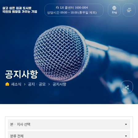
살고 싶은 집과 도시로 국민의 희망을 가꾸는 기업 | 한국토지주택공사
LH 콜센터 1600-1004
Eng
상담시간 09:00 ~ 18:00 (휴무일 제외)
전체메
열기
공지사항
새소식
공지ㆍ공모
공지사항
홈
공유하
소식-
공지/
공모-
공지사항