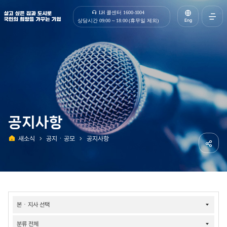
살고 싶은 집과 도시로 국민의 희망을 가꾸는 기업 | 한국토지주택공사
LH 콜센터 1600-1004
Eng
상담시간 09:00 ~ 18:00 (휴무일 제외)
전체메
열기
공지사항
새소식
공지ㆍ공모
공지사항
홈
공유하
소식-
공지/
공모-
공지사항