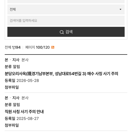
검색
검색
전체
1,194
페이지
100
/
120
RSS
소식-
본사
공지/
알림
공모-
공지사항
분당오리사옥(現경기남부본부, 성남대로54번길 3) 매수 사칭 사기 주의
목록
2026-05-28
-
번호,
본
·
본사
지사,
알림
분류,
직원 사칭 사기 주의 안내
제목,
등록일,
2025-08-27
조회수,
첨부파일