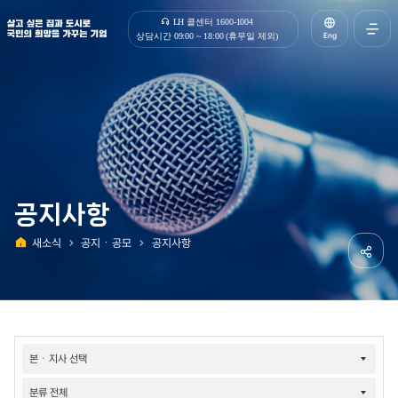
살고 싶은 집과 도시로 국민의 희망을 가꾸는 기업 | 한국토지주택공사
LH 콜센터 1600-1004
Eng
상담시간 09:00 ~ 18:00 (휴무일 제외)
전체메
열기
공지사항
새소식
공지ㆍ공모
공지사항
홈
공유하
소식-
공지/
공모-
공지사항