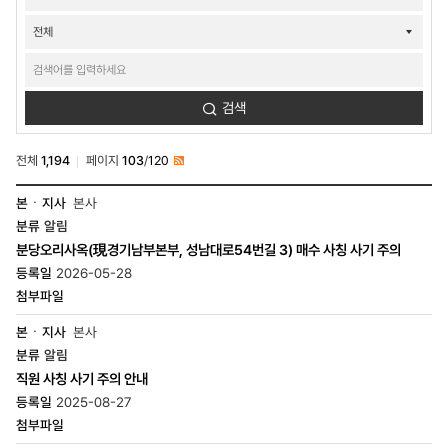
검색
검색
전체
1,194
페이지
103
/
120
RSS
소식-
본사
공지/
알림
공모-
공지사항
분당오리사옥(現경기남부본부, 성남대로54번길 3) 매수 사칭 사기 주의
목록
2026-05-28
-
번호,
본
·
본사
지사,
알림
분류,
직원 사칭 사기 주의 안내
제목,
등록일,
2025-08-27
조회수,
첨부파일