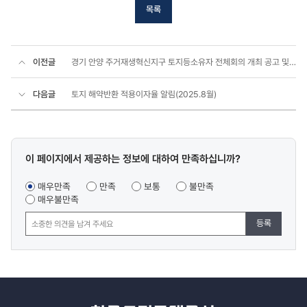
목록
이전글
경기 안양 주거재생혁신지구 토지등소유자 전체회의 개최 공고 및 통지
다음글
토지 해약반환 적용이자율 알림(2025.8월)
콘텐츠
이 페이지에서 제공하는 정보에 대하여 만족하십니까?
만족도
조사
매우만족
만족
보통
불만족
매우불만족
등록