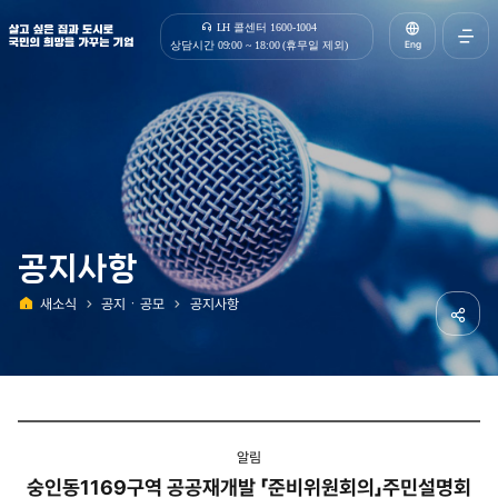
살고 싶은 집과 도시로 국민의 희망을 가꾸는 기업 | 한국토지주택공사
LH 콜센터 1600-1004
Eng
상담시간 09:00 ~ 18:00 (휴무일 제외)
전체메
열기
공지사항
새소식
공지ㆍ공모
공지사항
홈
공유하
알림
숭인동1169구역 공공재개발 「준비위원회의」주민설명회