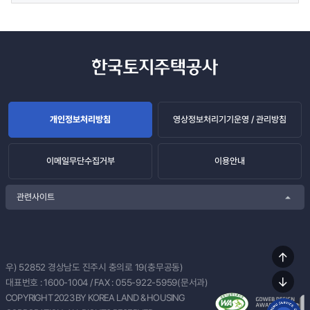
개인정보처리방침
영상정보처리기기운영 / 관리방침
이메일무단수집거부
이용안내
관련사이트
상단
우) 52852
경상남도 진주시 충의로 19(충무공동)
이동
대표번호 :
1600-1004
/ FAX : 055-922-5959(문서과)
하단
COPYRIGHT 2023 BY KOREA LAND & HOUSING