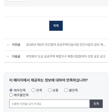
목록
이전글
2026년 제2차 민간참여 공공주택건설사업 민간사업자 공모 재공고
다음글
부천원미 도심 공공주택 복합지구 복합사업참여자 선정 공모 공고
콘텐츠
이 페이지에서 제공하는 정보에 대하여 만족하십니까?
만족도
조사
매우만족
만족
보통
불만족
매우불만족
등록