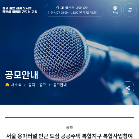
살고 싶은 집과 도시로 국민의 희망을 가꾸는 기업 | 한국토지주택공사
LH 콜센터 1600-1004
Eng
상담시간 09:00 ~ 18:00 (휴무일 제외)
전체메
열기
공모안내
새소식
공지ㆍ공모
공모안내
홈
공유하
공모
서울 용마터널 인근 도심 공공주택 복합지구 복합사업참여