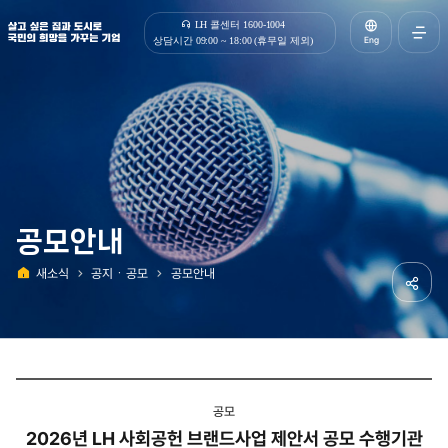
살고 싶은 집과 도시로 국민의 희망을 가꾸는 기업 | 한국토지주택공사
LH 콜센터 1600-1004
Eng
상담시간 09:00 ~ 18:00 (휴무일 제외)
전체메
열기
공모안내
새소식
공지ㆍ공모
공모안내
홈
공유하
공모
2026년 LH 사회공헌 브랜드사업 제안서 공모 수행기관