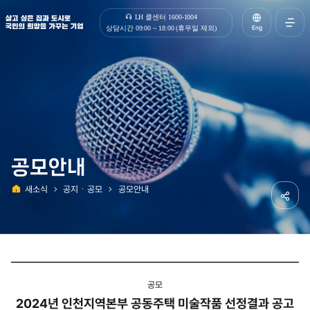
살고 싶은 집과 도시로 국민의 희망을 가꾸는 기업 | 한국토지주택공사
LH 콜센터 1600-1004
Eng
상담시간 09:00 ~ 18:00 (휴무일 제외)
전체메
열기
공모안내
새소식
공지ㆍ공모
공모안내
홈
공유하
공모
2024년 인천지역본부 공동주택 미술작품 선정결과 공고