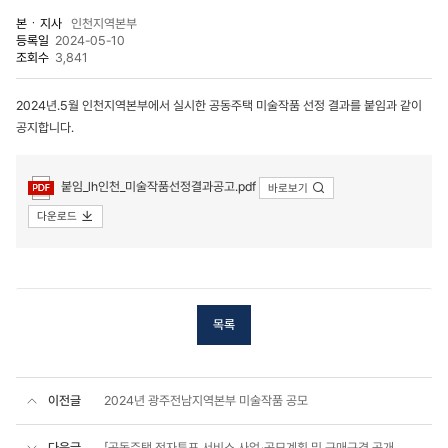
본ㆍ지사
인천지역본부
등록일
2024-05-10
조회수
3,841
2024년.5월 인천지역본부에서 실시한 공동주택 미술작품 선정 결과를 붙임과 같이
공지합니다.
첨부파일
붙임_lh인천_미술작품선정결과공고.pdf
바로보기
다운로드
목록
이전글
2024년 광주전남지역본부 미술작품 공모
다음글
「공동주택 전자투표 서비스 사업」공모계획 및 구매규격 공개