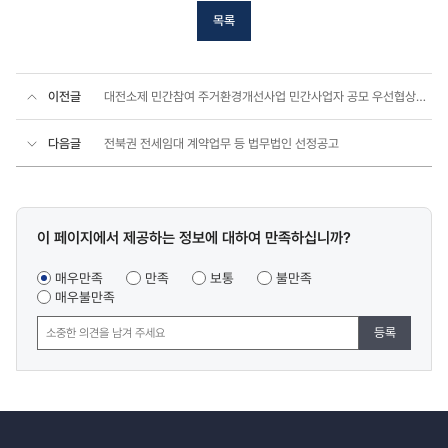
목록
이전글
대전소제 민간참여 주거환경개선사업 민간사업자 공모 우선협상대상자 공고
다음글
전북권 전세임대 계약업무 등 법무법인 선정공고
콘텐츠
이 페이지에서 제공하는 정보에 대하여 만족하십니까?
만족도
조사
매우만족
만족
보통
불만족
매우불만족
등록