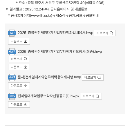
* 주소 : 충북 청주시 서원구 구룡산로52번길 40(성화동 936)
ㅇ 결과발표 : 2025.12.24(수), 공사홈페이지 및 개별통보
* 공사홈페이지(www.lh.or.kr)→새소식→공지.공모→공모안내
첨부파일
2025_충북권전세임대계약업무대행과업내용서.hwp
바로보기
다운로드
2025_충북권전세임대계약업무대행제안요청서(최종).hwp
바로보기
다운로드
문서)전세임대계약업무위탁용역재시행.hwp
바로보기
다운로드
전세임대계약업무수탁자선정공고(1).hwpx
바로보기
다운로드