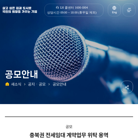
살고 싶은 집과 도시로 국민의 희망을 가꾸는 기업 | 한국토지주택공사
LH 콜센터 1600-1004
Eng
상담시간 09:00 ~ 18:00 (휴무일 제외)
전체메
열기
공모안내
새소식
공지ㆍ공모
공모안내
홈
공유하
공모
충북권 전세임대 계약업무 위탁 용역