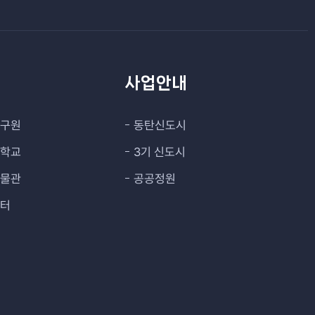
관
사업안내
연구원
동탄신도시
대학교
3기 신도시
박물관
공공정원
센터