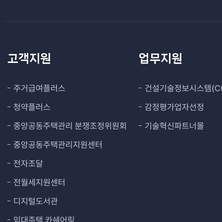
고객지원
업무지원
주거급여플러스
건설기술정보시스템(CO
청약플러스
감정평가업자선정
중앙공동주택관리 분쟁조정위원회
기술혁신파트너몰
중앙공동주택관리지원센터
전자조달
전월세지원센터
디지털도서관
임대주택 카쉐어링