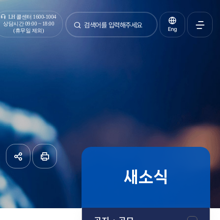
통합검색
LH 콜센터 1600-1004
상담시간 09:00 ~ 18:00
Eng
(휴무일 제외)
검색
전체메
열기
새소식
공유하기
페이지
인쇄