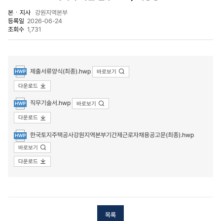
본ㆍ지사
강원지역본부
등록일
2026-06-24
조회수
1,731
첨부파일
제출서류양식(최종).hwp
바로보기
다운로드
직무기술서.hwp
바로보기
다운로드
한국토지주택공사강원지역본부기간제근로자채용공고문(최종).hwp
바로보기
다운로드
목록