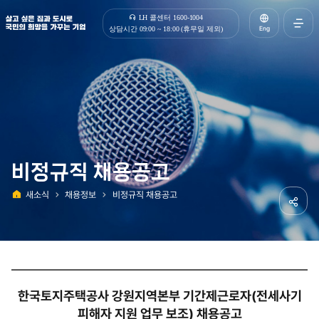
살고 싶은 집과 도시로 국민의 희망을 가꾸는 기업 | 한국토지주택공사
LH 콜센터 1600-1004
Eng
상담시간 09:00 ~ 18:00 (휴무일 제외)
전체메
열기
비정규직 채용공고
새소식
채용정보
비정규직 채용공고
홈
공유하
한국토지주택공사 강원지역본부 기간제근로자(전세사기
피해자 지원 업무 보조) 채용공고