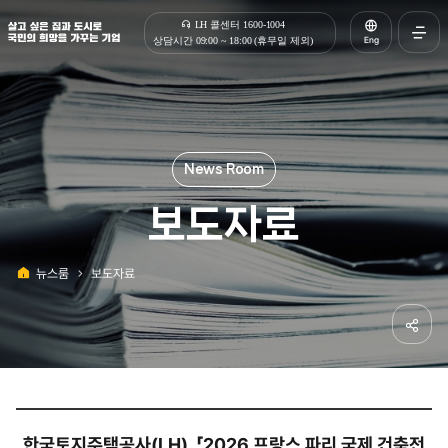
살고 싶은 집과 도시로 국민의 희망을 가꾸는 기업 | 한국토지주택공사
LH 콜센터 1600-1004
Eng
상담시간 09:00 ~ 18:00 (휴무일 제외)
전체메
열기
보도자료
뉴스룸
보도자료
홈
공유하
한국토지주택공사(LH), 「2026 프랑스 파리 국제 건축전