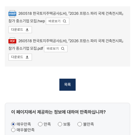
260518 한국토지주택공사(LH), 「2026 프랑스 파리 국제 건축전시회」
참가 중소기업 모집.hwp
바로보기
다운로드
첨부파일
260518 한국토지주택공사(LH), 「2026 프랑스 파리 국제 건축전시회」
참가 중소기업 모집.pdf
바로보기
다운로드
목록
콘텐츠
이 페이지에서 제공하는 정보에 대하여 만족하십니까?
만족도
조사
매우만족
만족
보통
불만족
매우불만족