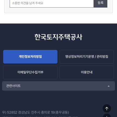
등록
개인정보처리방침
영상정보처리기기운영 / 관리방침
이메일무단수집거부
이용안내
관련사이트
상단
우) 52852
경상남도 진주시 충의로 19(충무공동)
이동