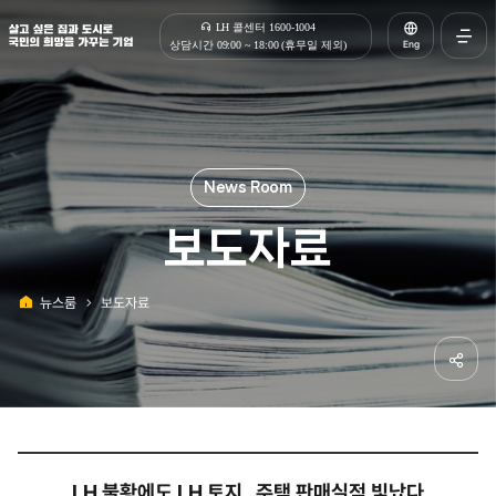
살고 싶은 집과 도시로 국민의 희망을 가꾸는 기업 | 한국토지주택공사
LH 콜센터 1600-1004
Eng
상담시간 09:00 ~ 18:00 (휴무일 제외)
전체메
열기
보도자료
뉴스룸
보도자료
홈
공유하
LH 불황에도 LH 토지 , 주택 판매실적 빛났다