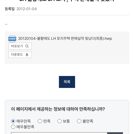
등록일
2012-01-04
...
20120104-불황에도 LH 토지주택 판매실적 빛났다(최종).hwp
바로보기
첨부파일
다운로드
목록
콘텐츠
이 페이지에서 제공하는 정보에 대하여 만족하십니까?
만족도
조사
매우만족
만족
보통
불만족
매우불만족