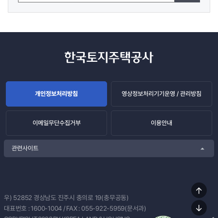
개인정보처리방침
영상정보처리기기운영 / 관리방침
이메일무단수집거부
이용안내
관련사이트
상단
우) 52852
경상남도 진주시 충의로 19(충무공동)
이동
대표번호 :
1600-1004
/ FAX : 055-922-5959(문서과)
하단