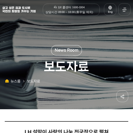
살고 싶은 집과 도시로 국민의 희망을 가꾸는 기업 | 한국토지주택공사
LH 콜센터 1600-1004
Eng
상담시간 09:00 ~ 18:00 (휴무일 제외)
전체메
열기
보도자료
뉴스룸
보도자료
홈
공유하
LH 설맞이 사랑의 나눔 전국적으로 펼쳐