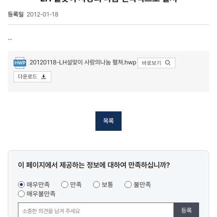
등록일
2012-01-18
...
20120118-LH설맞이 사랑의나눔 펼쳐.hwp
바로보기
첨부파일
다운로드
목록
콘텐츠
이 페이지에서 제공하는 정보에 대하여 만족하십니까?
만족도
조사
매우만족
만족
보통
불만족
매우불만족
등록