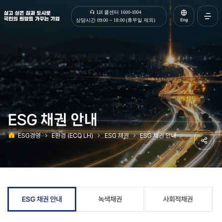
살고 싶은 집과 도시로 국민의 희망을 가꾸는 기업 | 한국토지주택공사
LH 콜센터 1600-1004
Eng
상담시간 09:00 ~ 18:00 (휴무일 제외)
전체메
열기
ESG 채권 안내
ESG경영
E환경 (ECO LH)
ESG 채권
ESG 채권 안내
홈
공유하
ESG 채권 안내
녹색채권
사회적채권