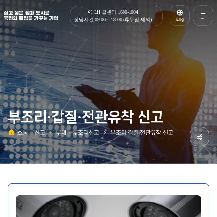
살고 싶은 집과 도시로 국민의 희망을 가꾸는 기업 | 한국토지주택공사
LH 콜센터 1600-1004
Eng
상담시간 09:00 ~ 18:00 (휴무일 제외)
전체메
열기
부조리·갑질·전관유착 신고
소통ㆍ신고
부패ㆍ부조리신고
부조리·갑질·전관유착 신고
홈
공유하