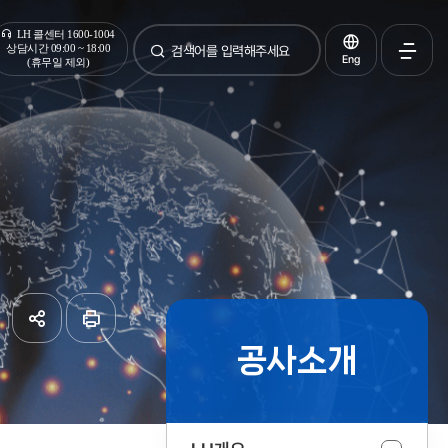
통합검색
LH 콜센터 1600-1004
상담시간 09:00 ~ 18:00
Eng
(휴무일 제외)
검색
전체메
열기
공사소개
공유하기
페이지
인쇄