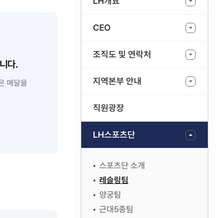
LH개요
CEO
조직도 및 연락처
니다.
지역본부 안내
은 메달을
직원광장
LH스포츠단
스포츠단 소개
레슬링팀
양궁팀
근대5종팀