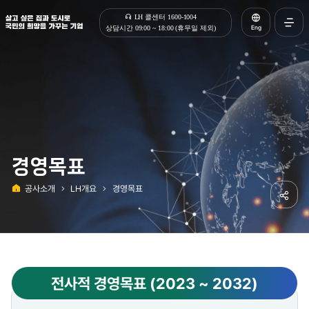
살고 싶은 집과 도시로 국민의 희망을 가꾸는 기업 | 한국토지주택공사
LH 콜센터 1600-1004
Eng
상담시간 09:00 ~ 18:00 (휴무일 제외)
전체메
열기
경영목표
공사소개
LH개요
경영목표
홈
공유하
전사적 경영목표 (2023 ~ 2032)