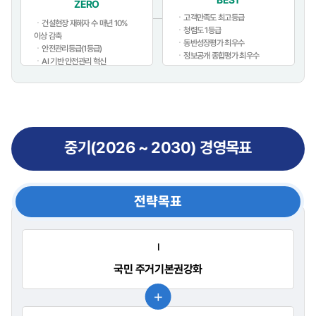
ZERO
ㆍ고객만족도 최고등급
ㆍ건설현장 재해자 수 매년 10%
ㆍ청렴도 1등급
이상 감축
ㆍ동반성장평가 최우수
ㆍ안전관리등급(1등급)
ㆍ정보공개 종합평가 최우수
ㆍAI 기반 안전관리 혁신
중기(2026 ~ 2030) 경영목표
전략목표
Ⅰ
국민 주거기본권
강화