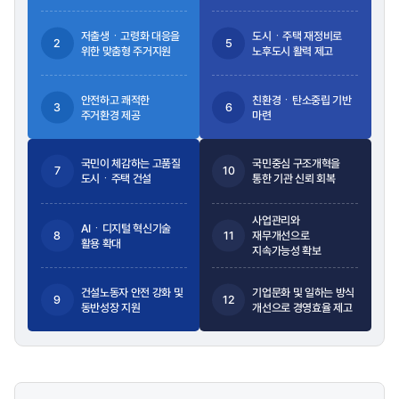
저출생ㆍ고령화 대응을
도시ㆍ주택 재정비로
2
5
위한 맞춤형 주거지원
노후도시 활력 제고
안전하고 쾌적한
친환경ㆍ탄소중립 기반
3
6
주거환경 제공
마련
국민이 체감하는 고품질
국민중심 구조개혁을
7
10
도시ㆍ주택 건설
통한 기관 신뢰 회복
사업관리와
AIㆍ디지털 혁신기술
8
11
재무개선으로
활용 확대
지속가능성 확보
건설노동자 안전 강화 및
기업문화 및 일하는 방식
9
12
동반성장 지원
개선으로 경영효율 제고