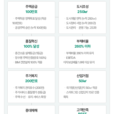
주택공급
도시조성
100만호
250㎢
ㆍ주택착공 정책목표 달성 (착공
ㆍ도시개발 면적 (누적 250㎢)
100만호)
ㆍ도시정비 사업 (누적 200곳)
ㆍ공공주택 승인 (누적 100만호)
ㆍ도시관리ㆍ운영 기능 고도화
품질혁신
부채비율
100% 달성
260% 이하
ㆍ층간소음 설계등급 (1등급)
ㆍ부채비율 260% 이하 유지
ㆍ장수명 주택 인증(양호 100%)
ㆍEBITDA
ㆍBIM 전면설계 100% 적용
이자보상배율 1.6배 이상 유지
주거복지
산업거점
200만호
50㎢
ㆍ주거복지 관리호수 (200만)
ㆍ국가첨단산업단지 50㎢ 착공
ㆍ주거서비스 품질평가 (S등급)
ㆍ스마트그린 산업단지 13곳 인증
ㆍ주택 수선ㆍ유지 서비스 확장
획득
고객만족
중대재해
BEST