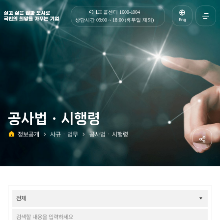
살고 싶은 집과 도시로 국민의 희망을 가꾸는 기업 | 한국토지주택공사
LH 콜센터 1600-1004
Eng
상담시간 09:00 ~ 18:00 (휴무일 제외)
전체메
열기
공사법ㆍ시행령
정보공개
사규ㆍ법무
공사법ㆍ시행령
홈
공유하
정보공개-
사규법무-
공사법시행령
검색