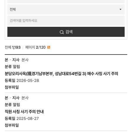
검색
검색
전체
1,193
페이지
2
/
120
RSS
소식-
본사
공지/
알림
공모-
공지사항
분당오리사옥(現경기남부본부, 성남대로54번길 3) 매수 사칭 사기 주의
목록
2026-05-28
-
번호,
본
·
본사
지사,
알림
분류,
직원 사칭 사기 주의 안내
제목,
등록일,
2025-08-27
조회수,
첨부파일