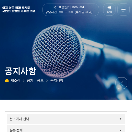
살고 싶은 집과 도시로 국민의 희망을 가꾸는 기업 | 한국토지주택공사
LH 콜센터 1600-1004
Eng
상담시간 09:00 ~ 18:00 (휴무일 제외)
전체메
열기
공지사항
새소식
공지ㆍ공모
공지사항
홈
공유하
소식-
공지/
공모-
공지사항