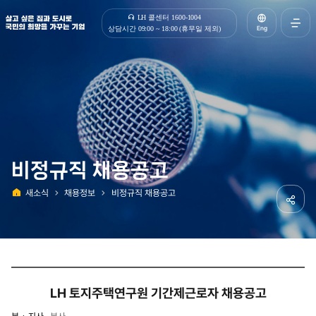
살고 싶은 집과 도시로 국민의 희망을 가꾸는 기업 | 한국토지주택공사
LH 콜센터 1600-1004
Eng
상담시간 09:00 ~ 18:00 (휴무일 제외)
전체메
열기
비정규직 채용공고
새소식
채용정보
비정규직 채용공고
홈
공유하
LH 토지주택연구원 기간제근로자 채용공고