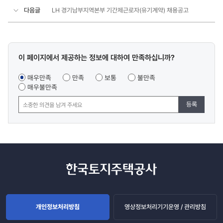
다음글
LH 경기남부지역본부 기간제근로자(유기계약) 채용공고
콘텐츠
이 페이지에서 제공하는 정보에 대하여 만족하십니까?
만족도
조사
매우만족
만족
보통
불만족
매우불만족
등록
개인정보처리방침
영상정보처리기기운영 / 관리방침