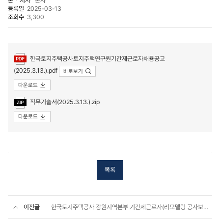
본ㆍ지사
본사
등록일
2025-03-13
조회수
3,300
첨부파일
한국토지주택공사토지주택연구원기간제근로자채용공고
(2025.3.13.).pdf
바로보기
다운로드
직무기술서(2025.3.13.).zip
다운로드
목록
이전글
한국토지주택공사 강원지역본부 기간제근로자(리모델링 공사보조, 주거복지관리) 채용공고