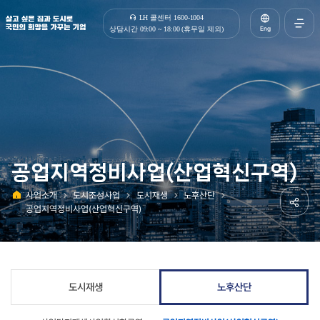
살고 싶은 집과 도시로 국민의 희망을 가꾸는 기업 | 한국토지주택공사
LH 콜센터 1600-1004
Eng
상담시간 09:00 ~ 18:00 (휴무일 제외)
전체메
열기
공업지역정비사업(산업혁신구역)
사업소개
도시조성사업
도시재생
노후산단
홈
공업지역정비사업(산업혁신구역)
공유하
도시재생
노후산단