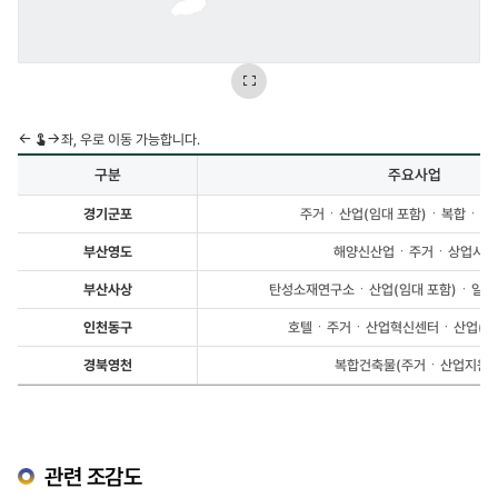
이미지
좌, 우로 이동 가능합니다.
확대보기
구분
주요사업
공업지역
경기군포
주거ㆍ산업(임대 포함)ㆍ복합ㆍ상
정비사업
(시범사업)
부산영도
해양신산업ㆍ주거ㆍ상업시설
현황의
구분과
부산사상
탄성소재연구소ㆍ산업(임대 포함)ㆍ일자
주요사업에
대한
인천동구
호텔ㆍ주거ㆍ산업혁신센터ㆍ산업(임대
테이블
제공
경북영천
복합건축물(주거ㆍ산업지원)
관련 조감도