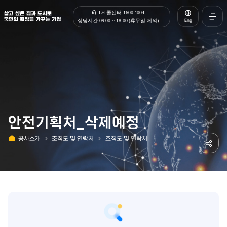
살고 싶은 집과 도시로 국민의 희망을 가꾸는 기업 | 한국토지주택공사
LH 콜센터 1600-1004
Eng
상담시간 09:00 ~ 18:00 (휴무일 제외)
전체메
열기
안전기획처_삭제예정
공사소개
조직도 및 연락처
조직도 및 연락처
홈
공유하