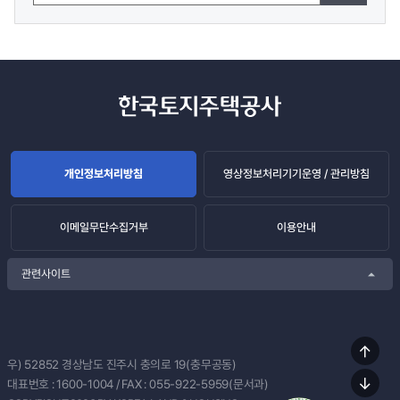
개인정보처리방침
영상정보처리기기운영 / 관리방침
이메일무단수집거부
이용안내
관련사이트
상단
우) 52852
경상남도 진주시 충의로 19(충무공동)
이동
대표번호 :
1600-1004
/ FAX : 055-922-5959(문서과)
하단