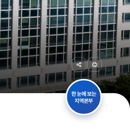
공유하기
페이지
인쇄
한 눈에 보는
지역본부