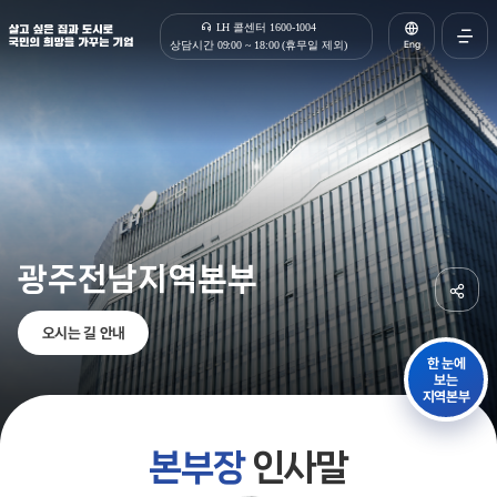
살고 싶은 집과 도시로 국민의 희망을 가꾸는 기업 | 한국토지주택공사
LH 콜센터 1600-1004
Eng
상담시간 09:00 ~ 18:00 (휴무일 제외)
전체메
열기
광주전남지역본부
공유하
오시는 길 안내
한 눈에
보는
지역본부
본부장
인사말