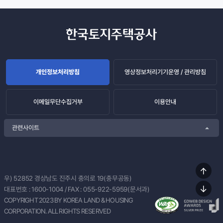
개인정보처리방침
영상정보처리기기운영 / 관리방침
이메일무단수집거부
이용안내
관련사이트
상단
우) 52852
경상남도 진주시 충의로 19(충무공동)
이동
대표번호 :
1600-1004
/ FAX : 055-922-5959(문서과)
하단
COPYRIGHT 2023 BY KOREA LAND & HOUSING
이동
CORPORATION. ALL RIGHTS RESERVED