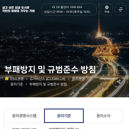
살고 싶은 집과 도시로 국민의 희망을 가꾸는 기업 | 한국토지주택공사
LH 콜센터 1600-1004
Eng
상담시간 09:00 ~ 18:00 (휴무일 제외)
전체메
열기
부패방지 및 규범준수 방침
ESG경영
G거버넌스 (CLEAN LH)
윤리경영
홈
윤리기준
부패방지 및 규범준수 방침
공유하
윤리경영시스템
윤리기준
윤리소식