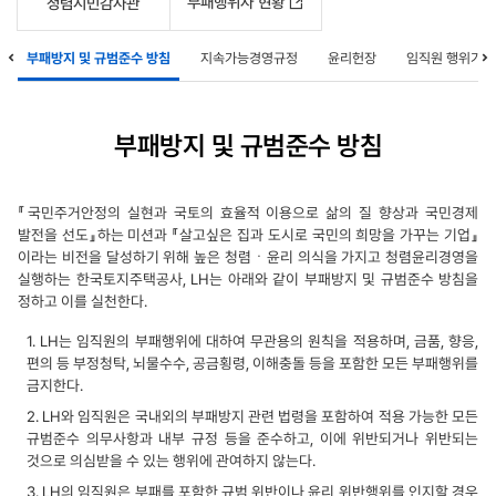
부패행위자 현황
청렴시민감사관
부패방지 및 규범준수 방침
지속가능경영규정
윤리헌장
임직원 행위기준
부패방지 및 규범준수 방침
『국민주거안정의 실현과 국토의 효율적 이용으로 삶의 질 향상과 국민경제
발전을 선도』하는 미션과 『살고싶은 집과 도시로 국민의 희망을 가꾸는 기업』
이라는 비전을 달성하기 위해 높은 청렴ㆍ윤리 의식을 가지고 청렴윤리경영을
실행하는 한국토지주택공사, LH는 아래와 같이 부패방지 및 규범준수 방침을
정하고 이를 실천한다.
1. LH는 임직원의 부패행위에 대하여 무관용의 원칙을 적용하며, 금품, 향응,
편의 등 부정청탁, 뇌물수수, 공금횡령, 이해충돌 등을 포함한 모든 부패행위를
금지한다.
2. LH와 임직원은 국내외의 부패방지 관련 법령을 포함하여 적용 가능한 모든
규범준수 의무사항과 내부 규정 등을 준수하고, 이에 위반되거나 위반되는
것으로 의심받을 수 있는 행위에 관여하지 않는다.
3. LH의 임직원은 부패를 포함한 규범 위반이나 윤리 위반행위를 인지할 경우